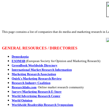
This page contains a list of companies that do media and marketing research in La
GENERAL RESOURCES / DIRECTORIES
Demoskopia
ESOMAR
(European Society for Opinion and Marketing Research)
GreenBook Worldwide Directory
International Market Research Information
Marketing Research Association
Quirk's Marketing Research Review
Research Industry Coalition
ResearchInfo.com
Online market research community
Survey/Marketing Research E-Store
World Advertising Research Center
World Opinion
Worldwide Readership Research Symposium