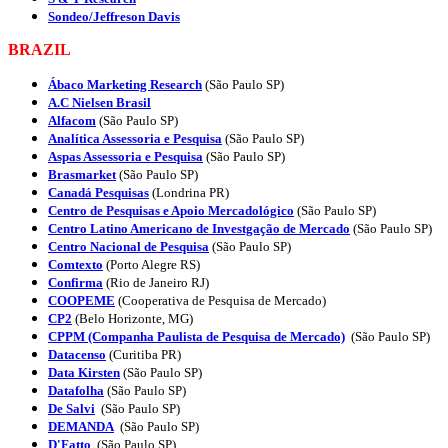
Sondeo/Jeffreson Davis
BRAZIL
Ábaco Marketing Research
(São Paulo SP)
A.C Nielsen Brasil
Alfacom
(São Paulo SP)
Analítica Assessoria e Pesquisa
(São Paulo SP)
Aspas Assessoria e Pesquisa
(São Paulo SP)
Brasmarket
(São Paulo SP)
Canadá Pesquisas
(Londrina PR)
Centro de Pesquisas e Apoio Mercadológico
(São Paulo SP)
Centro Latino Americano de Investgação de Mercado
(São Paulo SP)
Centro Nacional de Pesquisa
(São Paulo SP)
Comtexto
(Porto Alegre RS)
Confirma
(Rio de Janeiro RJ)
COOPEME
(Cooperativa de Pesquisa de Mercado)
CP2
(Belo Horizonte, MG)
CPPM (Companha Paulista de Pesquisa de Mercado)
(São Paulo SP)
Datacenso
(Curitiba PR)
Data Kirsten
(São Paulo SP)
Datafolha
(São Paulo SP)
De Salvi
(São Paulo SP)
DEMANDA
(São Paulo SP)
D'Fatto
(São Paulo SP)