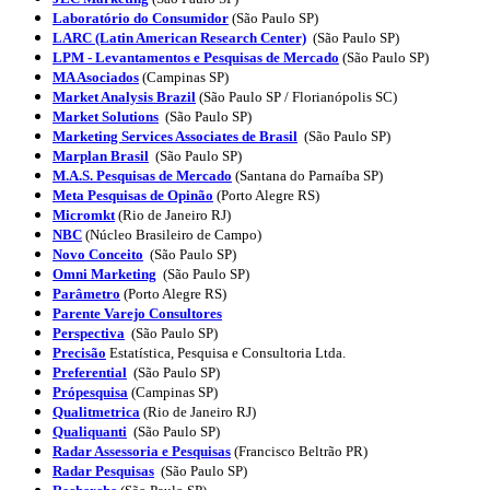
Laboratório do Consumidor
(São Paulo SP)
LARC (Latin American Research Center)
(São Paulo SP)
LPM - Levantamentos e Pesquisas de Mercado
(São Paulo SP)
MA Asociados
(Campinas SP)
Market Analysis Brazil
(
São Paulo SP /
Florianópolis SC)
Market Solutions
(São Paulo SP)
Marketing Services Associates de Brasil
(São Paulo SP)
Marplan Brasil
(São Paulo SP)
M.A.S. Pesquisas de Mercado
(
Santana do Parnaíba
SP)
Meta Pesquisas de Opinão
(Porto Alegre RS)
Micromkt
(Rio de Janeiro RJ)
NBC
(Núcleo Brasileiro de Campo)
Novo Conceito
(São Paulo SP)
Omni Marketing
(São Paulo SP)
Parâmetro
(Porto Alegre RS)
Parente Varejo Consultores
Perspectiva
(São Paulo SP)
Precisão
Estatística, Pesquisa e Consultoria Ltda.
Preferential
(São Paulo SP)
Própesquisa
(Campinas SP)
Qualitmetrica
(Rio de Janeiro RJ)
Qualiquanti
(São Paulo SP)
Radar Assessoria e Pesquisas
(Francisco Beltrão PR)
Radar Pesquisas
(São Paulo SP)