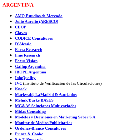
ARGENTINA
AMQ Estudios de Mercado
Julio Aurelio (ARESCO)
CEOP
Claves
CODICE Consultores
D'Alessio
Facta Research
Fine Research
Focus Vision
Gallup Argentina
IBOPE Argentina
InfoQuality
IVC
(Instituto de Verificación de las Circulaciones)
Knack
Markwald, LaMadrid & Asociados
Melnik/Burke BASES
MG&AS Soluciones Multivariadas
Midas Consulting
Modelos y Decisiones en Marketing Saber S.A
Monitor de Medios Publicitarios
Ordonez-Bianco Consultores
Prince & Cooke
S & T Research