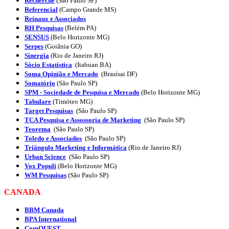
Recherche
(São Paulo SP)
Referencial
(Campo Grande MS)
Reinaux e Associados
RH Pesquisas
(Belém PA)
SENSUS
(Belo Horizonte MG)
Serpes
(
Goiânia GO
)
Sinergia
(Rio de Janeiro RJ)
Sócio Estatística
(Itabuan BA)
Soma Opinião e Mercado
(Brasísai DF)
Somatório
(São Paulo SP)
SPM - Sociedade de Pesquisa e Mercado
(Belo Horizonte MG)
Tabulare
(Timóteo MG)
Target Pesquisas
(São Paulo SP)
TCA Pesquisa e Assossoria de Marketing
(São Paulo SP)
Teorema
(São Paulo SP)
Toledo e Associados
(São Paulo SP)
Triângulo Marketing e Informática
(Rio de Janeiro RJ)
Urban Science
(São Paulo SP)
Vox Populi
(Belo Horizonte MG)
WM Pesquisas
(São Paulo SP)
CANADA
BBM Canada
BPA International
ComQUEST