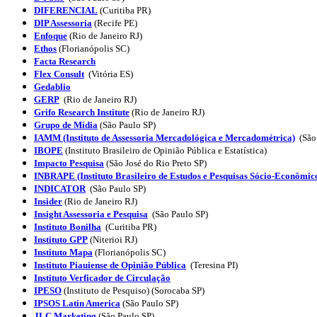
DIFERENCIAL
(Curitiba PR)
DIP Assessoria
(Recife PE)
Enfoque
(Rio de Janeiro RJ)
Ethos
(Florianópolis SC)
Facta Research
Flex Consult
(
Vitória ES
)
Gedablio
GERP
(Rio de Janeiro RJ)
Grifo Research Institute
(Rio de Janeiro RJ)
Grupo de Mídia
(São Paulo SP)
IAMM (Instituto de Assessoria Mercadológica e Mercadométrica)
(São
IBOPE
(Instituto Brasileiro de Opinião Pública e Estatística)
Impacto Pesquisa
(São José do Rio Preto SP)
INBRAPE (Instituto Brasileiro de Estudos e Pesquisas Sócio-Econômic
INDICATOR
(São Paulo SP)
Insider
(Rio de Janeiro RJ)
Insight Assessoria e Pesquisa
(São Paulo SP)
Instituto Bonilha
(Curitiba PR)
Instituto GPP
(Niterioi RJ)
Instituto Mapa
(
Florianópolis
SC)
Instituto Piauiense de Opinião Pública
(Teresina PI)
Instituto Verficador de Circulação
IPESO
(Instituto de Pesquiso) (Sorocaba SP)
IPSOS Latin America
(São Paulo SP)
JLC Marketing
(São Paulo SP)