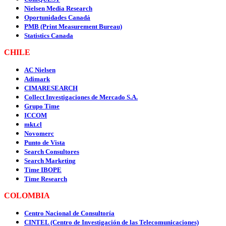
Nielsen Media Research
Oportunidades Canadá
PMB (Print Measurement Bureau)
Statistics Canada
CHILE
AC Nielsen
Adimark
CIMARESEARCH
Collect Investigaciones de Mercado S.A.
Grupo Time
ICCOM
mkt.cl
Novomerc
Punto de Vista
Search Consultores
Search Marketing
Time IBOPE
Time Research
COLOMBIA
Centro Nacional de Consultoría
CINTEL (Centro de Investigación de las Telecomunicaciones)