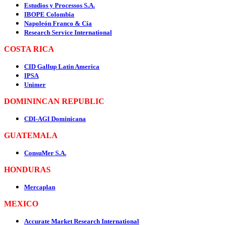
Estudios y Processos S.A.
IBOPE Colombia
Napoleón Franco & Cía
Research Service International
COSTA RICA
CID Gallup Latin America
IPSA
Unimer
DOMININCAN REPUBLIC
CDI-AGI Dominicana
GUATEMALA
ConsuMer S.A.
HONDURAS
Mercaplan
MEXICO
Accurate Market Research International